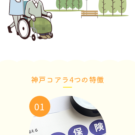
神戸コアラ
4
つの特徴
01